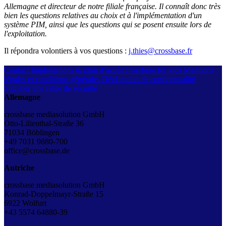
Allemagne et directeur de notre filiale française. Il connaît donc très
bien les questions relatives au choix et à l'implémentation d'un
système PIM, ainsi que les questions qui se posent ensuite lors de
l'exploitation.
Il répondra volontiers à vos questions :
j.thies@crossbase.fr
Contact
Implantations & plan d’accès
crossbase for kids
Mentions
légales et conditions générales
Déclaration de confidentialité
Signaler une faille de sécurité
Allemagne
crossbase mediasolution GmbH
Otto-Lilienthal-Straße 36
71034 Böblingen
+49 7031 9880-700
office@crossbase.de
Autriche
crossbase mediasolution GmbH
Konrad-Doppelmayr-Straße 15
6922 Wolfurt
+43
5574 64880-39