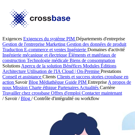
Exigences
Exigences du système PIM
Départements d'entreprise
Gestion de l'entreprise
Marketing
Gestion des données de produit
Traduction
E-commerce et ventes
Ingénierie
Domaines d'activité
Ingénierie mécanique et électrique
Éléments et matériaux de
construction
Technologie médicale
Biens de consommation
Solutions
Aperçu de la solution
Bénéfices
Modules
Éditions
Architecture
Utilisation de l'IA
Cloud | On-Premise
Prestations
Conseil et assistance
Clients
Clients et success stories
crossbase en
action
Savoir
Blog
Médiathèque
Guide PIM
Entreprise
A propos de
nous
Mission
Charte éthique
Partenaires
Actualités
Carrière
Travailler chez crossbase
Offres d'emploi
Contacter maintenant
/
Savoir
/
Blog
/
Contrôle d'intégralité ou workflow