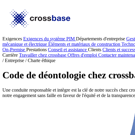
Exigences
Exigences du système PIM
Départements d'entreprise
Gest
mécanique et électrique
Éléments et matériaux de construction
Techno
On-Premise
Prestations
Conseil et assistance
Clients
Clients et succes
Carrière
Travailler chez crossbase
Offres d'emploi
Contacter maintena
/
Entreprise
/
Charte éthique
Code de déontologie chez crossb
Une conduite responsable et intègre est la clé de notre succès chez cro
notre engagement sans faille en faveur de l'équité et de la transparence