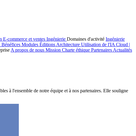
on
E-commerce et ventes
Ingénierie
Domaines d'activité
Ingénierie
n
Bénéfices
Modules
Éditions
Architecture
Utilisation de l'IA
Cloud |
eprise
A propos de nous
Mission
Charte éthique
Partenaires
Actualités
bles à l'ensemble de notre équipe et à nos partenaires. Elle souligne