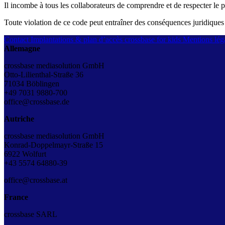
Il incombe à tous les collaborateurs de comprendre et de respecter le 
Toute violation de ce code peut entraîner des conséquences juridiques e
Contact
Implantations & plan d’accès
crossbase for kids
Mentions léga
Allemagne
crossbase mediasolution GmbH
Otto-Lilienthal-Straße 36
71034 Böblingen
+49 7031 9880-700
office@crossbase.de
Autriche
crossbase mediasolution GmbH
Konrad-Doppelmayr-Straße 15
6922 Wolfurt
+43
5574 64880-39
office@crossbase.at
France
crossbase SARL