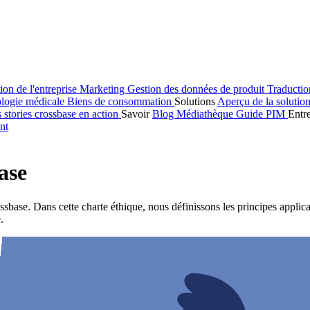
ion de l'entreprise
Marketing
Gestion des données de produit
Traducti
logie médicale
Biens de consommation
Solutions
Aperçu de la solutio
s stories
crossbase en action
Savoir
Blog
Médiathèque
Guide PIM
Entr
nt
ase
ssbase. Dans cette charte éthique, nous définissons les principes applica
.