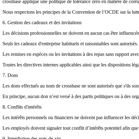
crossbase applique une politique de tolérance zéro en matière de corrup
Nous respectons les principes de la Convention de l’OCDE sur la lutte co
6. Gestion des cadeaux et des invitations
Les décisions professionnelles ne doivent en aucun cas être influencées
Seuls les cadeaux d'entreprise habituels et raisonnables sont autorisés.
Les remises en espèces ou les invitations à des repas sans rapport avec l
Toutes les directives internes applicables ainsi que les dispositions lé
7. Dons
Les dons effectués au nom de crossbase ne sont autorisés que s'ils sont
En principe, aucun don n’est versé à des partis politiques ou à des org
8. Conflits d'intérêts
Les intérêts personnels ou financiers ne doivent pas influencer les déc
Les employés doivent signaler tout conflit d’intérêts potentiel afin que
9. Interdiction des pots-de-vin