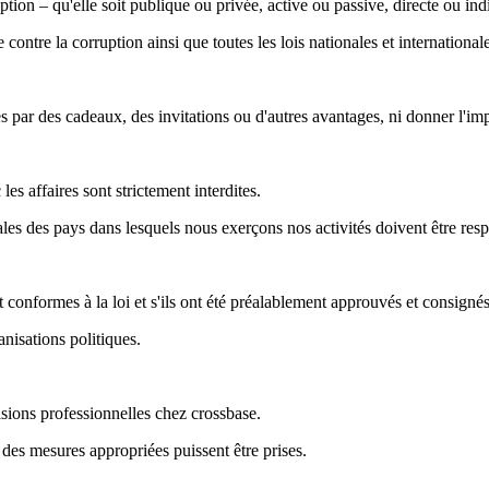
tion – qu'elle soit publique ou privée, active ou passive, directe ou indi
ntre la corruption ainsi que toutes les lois nationales et internationale
 par des cadeaux, des invitations ou d'autres avantages, ni donner l'imp
es affaires sont strictement interdites.
gales des pays dans lesquels nous exerçons nos activités doivent être resp
 conformes à la loi et s'ils ont été préalablement approuvés et consignés
anisations politiques.
isions professionnelles chez crossbase.
 des mesures appropriées puissent être prises.