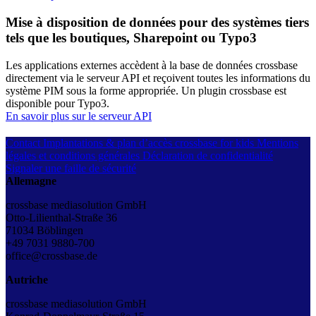
Mise à disposition de données pour des systèmes tiers
tels que les boutiques, Sharepoint ou Typo3
Les applications externes accèdent à la base de données crossbase
directement via le serveur API et reçoivent toutes les informations du
système PIM sous la forme appropriée. Un plugin crossbase est
disponible pour Typo3.
En savoir plus sur le serveur API
Contact
Implantations & plan d’accès
crossbase for kids
Mentions
légales et conditions générales
Déclaration de confidentialité
Signaler une faille de sécurité
Allemagne
crossbase mediasolution GmbH
Otto-Lilienthal-Straße 36
71034 Böblingen
+49 7031 9880-700
office@crossbase.de
Autriche
crossbase mediasolution GmbH