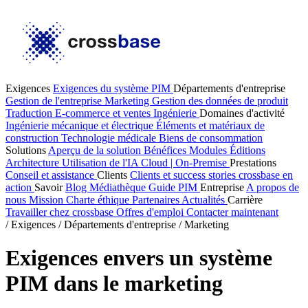
Exigences
Exigences du système PIM
Départements d'entreprise
Gestion de l'entreprise
Marketing
Gestion des données de produit
Traduction
E-commerce et ventes
Ingénierie
Domaines d'activité
Ingénierie mécanique et électrique
Éléments et matériaux de
construction
Technologie médicale
Biens de consommation
Solutions
Aperçu de la solution
Bénéfices
Modules
Éditions
Architecture
Utilisation de l'IA
Cloud | On-Premise
Prestations
Conseil et assistance
Clients
Clients et success stories
crossbase en
action
Savoir
Blog
Médiathèque
Guide PIM
Entreprise
A propos de
nous
Mission
Charte éthique
Partenaires
Actualités
Carrière
Travailler chez crossbase
Offres d'emploi
Contacter maintenant
/
Exigences
/
Départements d'entreprise
/
Marketing
Exigences envers un système
PIM dans le marketing