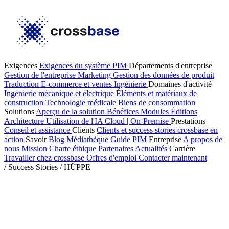
Exigences
Exigences du système PIM
Départements d'entreprise
Gestion de l'entreprise
Marketing
Gestion des données de produit
Traduction
E-commerce et ventes
Ingénierie
Domaines d'activité
Ingénierie mécanique et électrique
Éléments et matériaux de
construction
Technologie médicale
Biens de consommation
Solutions
Aperçu de la solution
Bénéfices
Modules
Éditions
Architecture
Utilisation de l'IA
Cloud | On-Premise
Prestations
Conseil et assistance
Clients
Clients et success stories
crossbase en
action
Savoir
Blog
Médiathèque
Guide PIM
Entreprise
A propos de
nous
Mission
Charte éthique
Partenaires
Actualités
Carrière
Travailler chez crossbase
Offres d'emploi
Contacter maintenant
/
Success Stories
/
HÜPPE