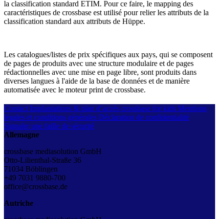
la classification standard ETIM. Pour ce faire, le mapping des
caractéristiques de crossbase est utilisé pour relier les attributs de la
classification standard aux attributs de Hüppe.
Les catalogues/listes de prix spécifiques aux pays, qui se composent
de pages de produits avec une structure modulaire et de pages
rédactionnelles avec une mise en page libre, sont produits dans
diverses langues à l'aide de la base de données et de manière
automatisée avec le moteur print de crossbase.
Contact
Implantations & plan d’accès
crossbase for kids
Mentions
légales et conditions générales
Déclaration de confidentialité
Signaler une faille de sécurité
Allemagne
crossbase mediasolution GmbH
Otto-Lilienthal-Straße 36
71034 Böblingen
+49 7031 9880-700
office@crossbase.de
Autriche