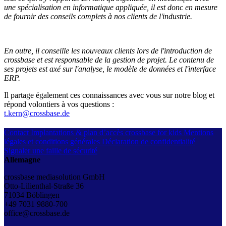
une spécialisation en informatique appliquée, il est donc en mesure
de fournir des conseils complets à nos clients de l'industrie.
En outre, il conseille les nouveaux clients lors de l'introduction de
crossbase et est responsable de la gestion de projet. Le contenu de
ses projets est axé sur l'analyse, le modèle de données et l'interface
ERP.
Il partage également ces connaissances avec vous sur notre blog et
répond volontiers à vos questions :
t.kern@crossbase.de
Contact
Implantations & plan d’accès
crossbase for kids
Mentions
légales et conditions générales
Déclaration de confidentialité
Signaler une faille de sécurité
Allemagne
crossbase mediasolution GmbH
Otto-Lilienthal-Straße 36
71034 Böblingen
+49 7031 9880-700
office@crossbase.de