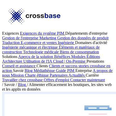
Exigences
Exigences du système PIM
Départements d'entreprise
Gestion de l'entreprise
Marketing
Gestion des données de produit
Traduction
E-commerce et ventes
Ingénierie
Domaines d'activité
Ingénierie mécanique et électrique
Éléments et matériaux de
construction
Technologie médicale
Biens de consommation
Solutions
Aperçu de la solution
Bénéfices
Modules
Éditions
Architecture
Utilisation de l'IA
Cloud | On-Premise
Prestations
Conseil et assistance
Clients
Clients et success stories
crossbase en
action
Savoir
Blog
Médiathèque
Guide PIM
Entreprise
A propos de
nous
Mission
Charte éthique
Partenaires
Actualités
Carrière
Travailler chez crossbase
Offres d'emploi
Contacter maintenant
/
Savoir
/
Blog
/
Alimenter efficacement les boutiques, les sites web
et les applis en données