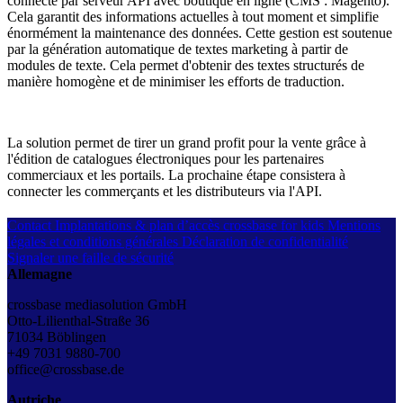
connecté par serveur API avec boutique en ligne (CMS : Magento).
Cela garantit des informations actuelles à tout moment et simplifie
énormément la maintenance des données. Cette gestion est soutenue
par la génération automatique de textes marketing à partir de
modules de texte. Cela permet d'obtenir des textes structurés de
manière homogène et de minimiser les efforts de traduction.
La solution permet de tirer un grand profit pour la vente grâce à
l'édition de catalogues électroniques pour les partenaires
commerciaux et les portails. La prochaine étape consistera à
connecter les commerçants et les distributeurs via l'API.
Contact
Implantations & plan d’accès
crossbase for kids
Mentions
légales et conditions générales
Déclaration de confidentialité
Signaler une faille de sécurité
Allemagne
crossbase mediasolution GmbH
Otto-Lilienthal-Straße 36
71034 Böblingen
+49 7031 9880-700
office@crossbase.de
Autriche