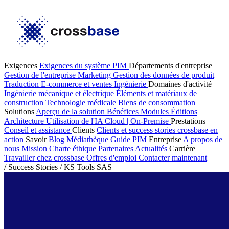
Exigences
Exigences du système PIM
Départements d'entreprise
Gestion de l'entreprise
Marketing
Gestion des données de produit
Traduction
E-commerce et ventes
Ingénierie
Domaines d'activité
Ingénierie mécanique et électrique
Éléments et matériaux de
construction
Technologie médicale
Biens de consommation
Solutions
Aperçu de la solution
Bénéfices
Modules
Éditions
Architecture
Utilisation de l'IA
Cloud | On-Premise
Prestations
Conseil et assistance
Clients
Clients et success stories
crossbase en
action
Savoir
Blog
Médiathèque
Guide PIM
Entreprise
A propos de
nous
Mission
Charte éthique
Partenaires
Actualités
Carrière
Travailler chez crossbase
Offres d'emploi
Contacter maintenant
/
Success Stories
/
KS Tools SAS