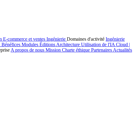
on
E-commerce et ventes
Ingénierie
Domaines d'activité
Ingénierie
n
Bénéfices
Modules
Éditions
Architecture
Utilisation de l'IA
Cloud |
eprise
A propos de nous
Mission
Charte éthique
Partenaires
Actualités