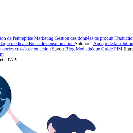
ion de l'entreprise
Marketing
Gestion des données de produit
Traducti
logie médicale
Biens de consommation
Solutions
Aperçu de la solutio
s stories
crossbase en action
Savoir
Blog
Médiathèque
Guide PIM
Entr
nt
et à l'API