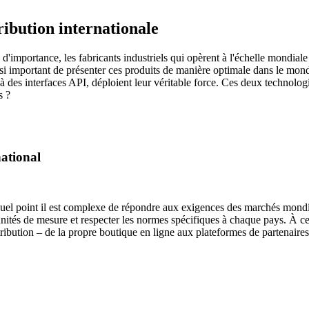
ribution internationale
mportance, les fabricants industriels qui opèrent à l'échelle mondiale s
ssi important de présenter ces produits de manière optimale dans le mond
 des interfaces API, déploient leur véritable force. Ces deux technologie
s ?
national
quel point il est complexe de répondre aux exigences des marchés mondi
unités de mesure et respecter les normes spécifiques à chaque pays. À ce
ribution – de la propre boutique en ligne aux plateformes de partenaires