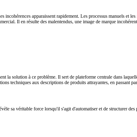
, des incohérences apparaissent rapidement. Les processus manuels et l
ercial. Il en résulte des malentendus, une image de marque incohérente 
 la solution à ce problème. Il sert de plateforme centrale dans laquelle
ions techniques aux descriptions de produits attrayantes, en passant par
le sa véritable force lorsqu'il s'agit d'automatiser et de structurer de